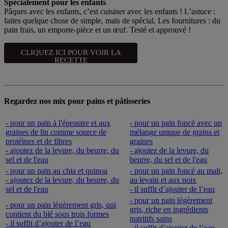
Spécialement pour les enfants
Pâques avec les enfants, c’est cuisiner avec les enfants ! L’astuce :
faites quelque chose de simple, mais de spécial. Les fournitures : du
pain frais, un emporte-pièce et un œuf. Testé et approuvé !
CLIQUEZ ICI POUR VOIR LA
RECETTE
Regardez nos mix pour pains et pâtisseries
- pour un pain à l'épeautre et aux
- pour un pain foncé avec un
graines de lin comme source de
mélange unique de grains et
protéines et de fibres
graines
- ajoutez de la levure, du beurre, du
- ajoutez de la levure, du
sel et de l'eau
beurre, du sel et de l'eau
- pour un pain au chia et quinoa
- pour un pain foncé au malt,
- ajoutez de la levure, du beurre, du
au levain et aux noix
sel et de l'eau
- il suffit d’ajouter de l’eau
- pour un pain légèrement
- pour un pain légèrement gris, qui
gris, riche en ingrédients
contient du blé sous trois formes
nutritifs sains
- il suffit d’ajouter de l’eau
- il suffit d’ajouter de l’eau