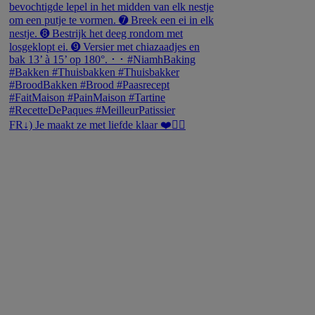
FR↓) Je maakt ze met liefde klaar ❤️👇🏻