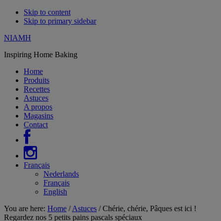
Skip to content
Skip to primary sidebar
NIAMH
Inspiring Home Baking
Home
Produits
Recettes
Astuces
A propos
Magasins
Contact
Français
Nederlands
Français
English
You are here:
Home
/
Astuces
/
Chérie, chérie, Pâques est ici !
Regardez nos 5 petits pains pascals spéciaux