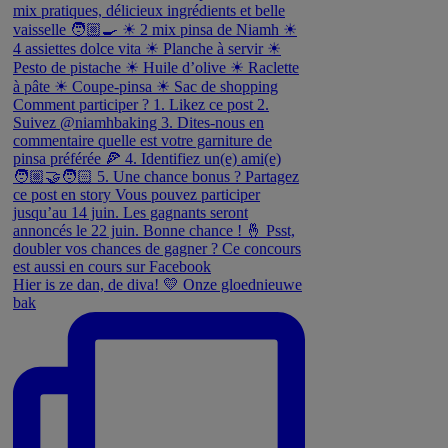
Hier is ze dan, de diva! 💛 Onze gloednieuwe
bak