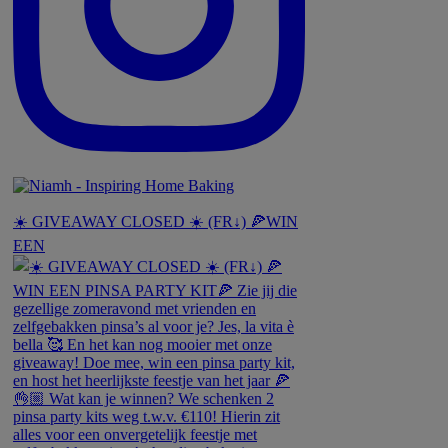
☀️ GIVEAWAY CLOSED ☀️ (FR↓) 🍕WIN
EEN